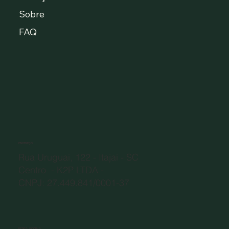
Sobre
Your 14 days trial has expired.
The trial's over, but the show must go on! 🎬 Upgrade now
FAQ
to keep your web masterpiece in the spotlight.
ENDEREÇO
Rua Uruguai, 122 - Itajai - SC
Centro - K2P LTDA -
CNPJ: 27.449.841/0001-37
REDES SOCIAIS